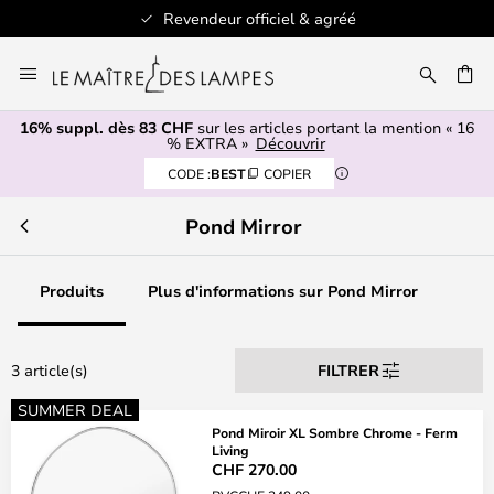
Revendeur officiel & agréé
Allez
au
contenu
16% suppl. dès 83 CHF
sur les articles portant la mention « 16
ERCHER
% EXTRA »
Découvrir
CODE :
BEST
COPIER
Pond Mirror
Produits
Plus d'informations sur Pond Mirror
3 article(s)
FILTRER
SUMMER DEAL
Pond Miroir XL Sombre Chrome - Ferm
Living
CHF 270.00