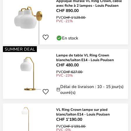
Applique murale VL Ring Crown, câble
avec fiche à 2 lampes - Louis Poulsen
CHF 890.00
PVC
CHF 1’129.00
PVC -21%
En stock
SUMMER DEAL
Lampe de table VL Ring Crown
blanche/laiton E14 - Louis Poulsen
CHF 480.00
PVC
CHF 627.00
PVC -23%
Délai de livraison : 10 - 15 jour(s)
ouvré(s)
VL Ring Crown lampe sur pied
blanc/laiton E14 - Louis Poulsen
CHF 1’190.00
PVC
CHF 1’191.00
PVC -0%