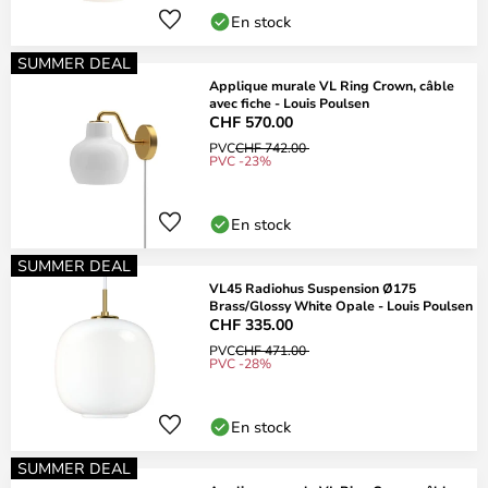
En stock
SUMMER DEAL
Applique murale VL Ring Crown, câble
avec fiche - Louis Poulsen
CHF 570.00
PVC
CHF 742.00
PVC -23%
En stock
SUMMER DEAL
VL45 Radiohus Suspension Ø175
Brass/Glossy White Opale - Louis Poulsen
CHF 335.00
PVC
CHF 471.00
PVC -28%
En stock
SUMMER DEAL