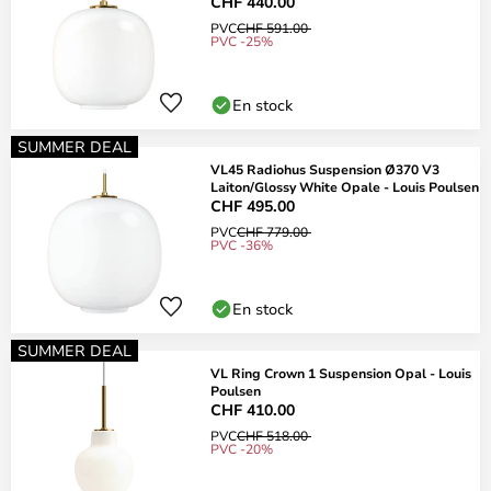
CHF 440.00
PVC
CHF 591.00
PVC -25%
En stock
SUMMER DEAL
VL45 Radiohus Suspension Ø370 V3
Laiton/Glossy White Opale - Louis Poulsen
CHF 495.00
PVC
CHF 779.00
PVC -36%
En stock
SUMMER DEAL
VL Ring Crown 1 Suspension Opal - Louis
Poulsen
CHF 410.00
PVC
CHF 518.00
PVC -20%