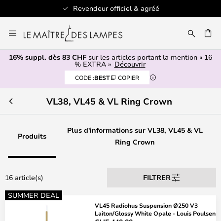
Revendeur officiel & agréé
Allez
au
contenu
16% suppl. dès 83 CHF
sur les articles portant la mention « 16
ERCHER
% EXTRA »
Découvrir
CODE :
BEST
COPIER
VL38, VL45 & VL Ring Crown
Plus d'informations sur VL38, VL45 & VL
Produits
Ring Crown
16 article(s)
FILTRER
SUMMER DEAL
VL45 Radiohus Suspension Ø250 V3
Laiton/Glossy White Opale - Louis Poulsen