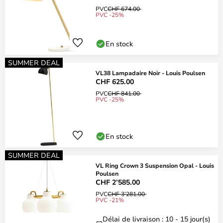
PVC
CHF 674.00
PVC -25%
En stock
SUMMER DEAL
VL38 Lampadaire Noir - Louis Poulsen
CHF 625.00
PVC
CHF 841.00
PVC -25%
En stock
SUMMER DEAL
VL Ring Crown 3 Suspension Opal - Louis
Poulsen
CHF 2’585.00
PVC
CHF 3’281.00
PVC -21%
Délai de livraison : 10 - 15 jour(s)