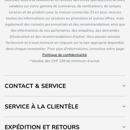
valables sur notre gamme de luminaires, de ventilateurs, de lampes
solaires et de produits pour la maison connectée. Et en plus, recevez
toutes les informations sur produits en promotion et autres offres, mais
également des conseils personnalisés et des recommandations ainsi que
des informations de nos partenaires, des enquêtes, des demandes
d'évaluation et des recommandations d'achat. Vous pouvez annuler
facilement et à tout moment en cliquant sur le lien approprié disponible
dans chaque newsletter. Pour plus d'informations, consultez notre page
Politique de confidentialité
.
*Valable dès CHF 249 de minimum d'achat.
CONTACT & SERVICE
SERVICE À LA CLIENTÈLE
EXPÉDITION ET RETOURS