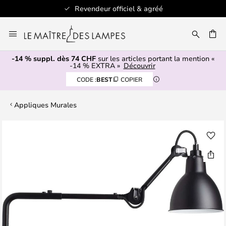
Revendeur officiel & agréé
Allez
au
contenu
-14 % suppl. dès 74 CHF
sur les articles portant la mention «
ERCHER
-14 % EXTRA »
Découvrir
CODE :
BEST
COPIER
Appliques Murales
Skip
to
the
end
of
the
images
gallery