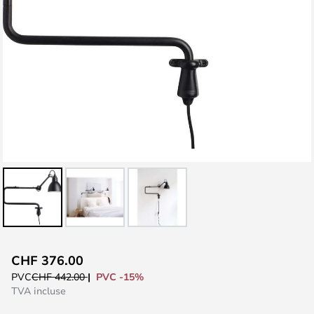
Skip
CHF 376.00
to
PVC -15%
PVC
CHF 442.00
the
TVA incluse
beginning