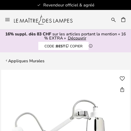
Revendeur officiel & agréé
Allez
au
contenu
16% suppl. dès 83 CHF
sur les articles portant la mention « 16
ERCHER
% EXTRA »
Découvrir
CODE :
BEST
COPIER
Appliques Murales
Skip
to
the
end
of
the
images
gallery