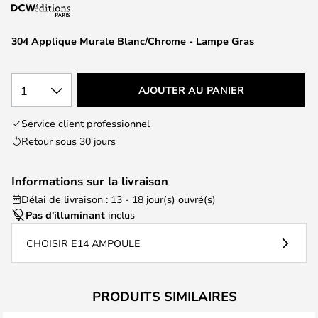
of
the
images
304 Applique Murale Blanc/Chrome - Lampe Gras
gallery
1
AJOUTER AU PANIER
Service client professionnel
Retour sous 30 jours
Informations sur la livraison
Délai de livraison : 13 - 18 jour(s) ouvré(s)
Pas d'illuminant
inclus
CHOISIR E14 AMPOULE
PRODUITS SIMILAIRES