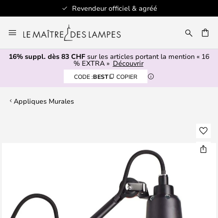
Revendeur officiel & agréé
Allez
au
contenu
16% suppl. dès 83 CHF
sur les articles portant la mention « 16
ERCHER
% EXTRA »
Découvrir
CODE :
BEST
COPIER
Appliques Murales
Skip
to
the
end
of
the
images
gallery