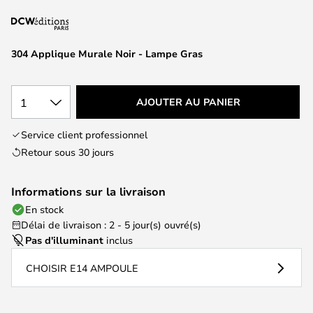
of
the
images
304 Applique Murale Noir - Lampe Gras
gallery
1
AJOUTER AU PANIER
Service client professionnel
Retour sous 30 jours
Informations sur la livraison
En stock
Délai de livraison : 2 - 5 jour(s) ouvré(s)
Pas d'illuminant
inclus
CHOISIR E14 AMPOULE