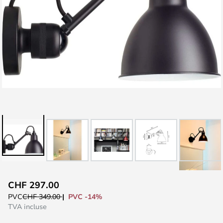
Skip
CHF 297.00
to
PVC -14%
PVC
CHF 349.00
the
TVA incluse
beginning