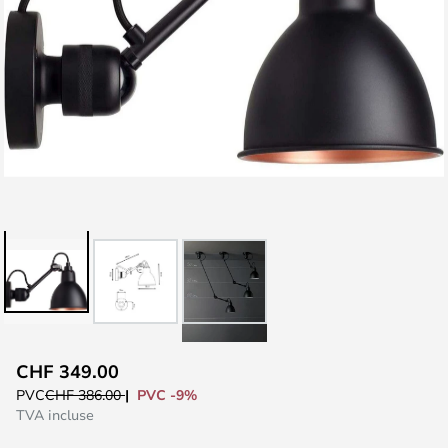
Skip
CHF 349.00
to
PVC -9%
PVC
CHF 386.00
the
TVA incluse
beginning