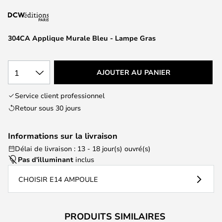
of
the
images
304CA Applique Murale Bleu - Lampe Gras
gallery
1
AJOUTER AU PANIER
Service client professionnel
Retour sous 30 jours
Informations sur la livraison
Délai de livraison : 13 - 18 jour(s) ouvré(s)
Pas d'illuminant
inclus
CHOISIR E14 AMPOULE
PRODUITS SIMILAIRES