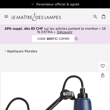
Revendeur officiel & agréé
Allez
au
contenu
16% suppl. dès 83 CHF
sur les articles portant la mention « 16
ERCHER
% EXTRA »
Découvrir
CODE :
BEST
COPIER
Appliques Murales
Skip
to
the
end
of
the
images
gallery