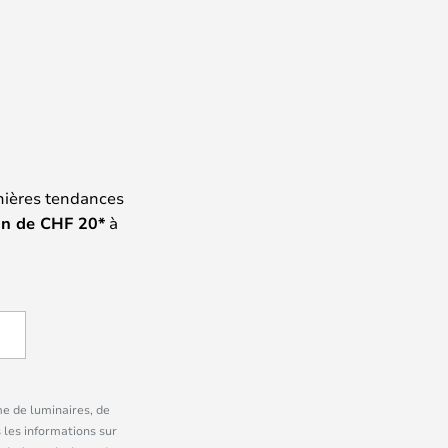
nières tendances
on de
CHF
20*
à
me de luminaires, de
 les informations sur