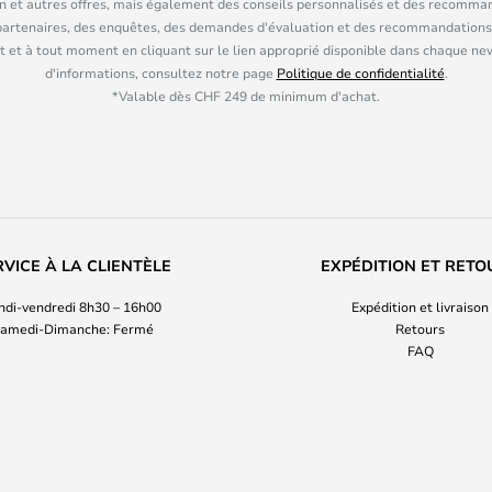
n et autres offres, mais également des conseils personnalisés et des recomman
partenaires, des enquêtes, des demandes d'évaluation et des recommandations
 et à tout moment en cliquant sur le lien approprié disponible dans chaque ne
d'informations, consultez notre page
Politique de confidentialité
.
*Valable dès CHF 249 de minimum d'achat.
RVICE À LA CLIENTÈLE
EXPÉDITION ET RETO
ndi-vendredi 8h30 – 16h00
Expédition et livraison
amedi-Dimanche: Fermé
Retours
FAQ