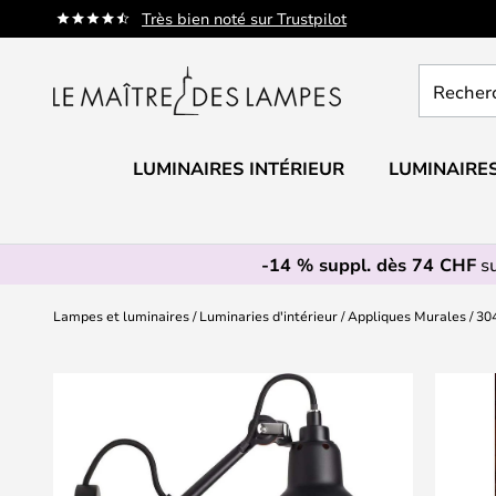
Allez
Très bien noté sur Trustpilot
au
contenu
Recherch
un
produit,
catégorie.
LUMINAIRES INTÉRIEUR
LUMINAIRES
-14 % suppl. dès 74 CHF
su
Lampes et luminaires
Luminaries d'intérieur
Appliques Murales
30
Skip
to
the
end