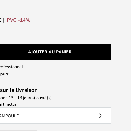
PVC -14%
00
AJOUTER AU PANIER
professionnel
jours
sur la livraison
son : 13 - 18 jour(s) ouvré(s)
ant
inclus
 AMPOULE