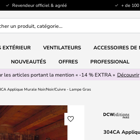
Revendeur officiel & agréé
+ de 100
er
..
 EXTÉRIEUR
VENTILATEURS
ACCESSOIRES DE
NOUVEAUTÉS
OFFRES
PROFESSIONAL
r les articles portant la mention « -14 % EXTRA »
Découvrir
4CA Applique Murale Noir/Noir/Cuivre - Lampe Gras
304CA Appliqu