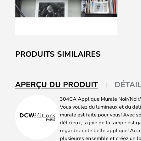
Skip
to
PRODUITS SIMILAIRES
the
beginning
of
the
APERÇU DU PRODUIT
DÉTAI
images
gallery
304CA Applique Murale Noir/Noir/
Vous voulez du lumineux et du déli
murale est faite pour vous! Avec s
délicieux, la joie de la lampe est 
regardez cete belle applique! Acc
plusieures ensemble et créez un l