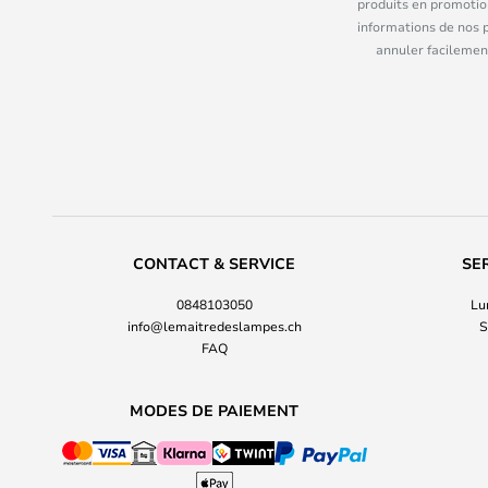
produits en promotio
informations de nos 
annuler facilement
CONTACT & SERVICE
SE
0848103050
Lu
info@lemaitredeslampes.ch
S
FAQ
MODES DE PAIEMENT