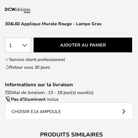
of
the
images
304L60 Applique Murale Rouge - Lampe Gras
gallery
1
AJOUTER AU PANIER
Service client professionnel
Retour sous 30 jours
Informations sur la livraison
Délai de livraison : 13 - 18 jour(s) ouvré(s)
Pas d'illuminant
inclus
CHOISIR E14 AMPOULE
PRODUITS SIMILAIRES