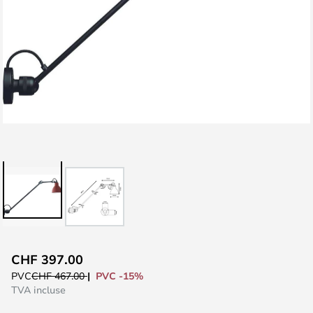
Skip
CHF 397.00
to
PVC -15%
PVC
CHF 467.00
the
TVA incluse
beginning