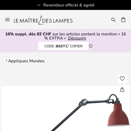
Revendeur officiel & agréé
Allez
au
contenu
16% suppl. dès 83 CHF
sur les articles portant la mention « 16
ERCHER
% EXTRA »
Découvrir
CODE :
BEST
COPIER
Appliques Murales
Skip
to
the
end
of
the
images
gallery