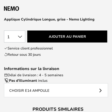
of
the
images
Applique Cylindrique Longue, grise - Nemo Lighting
gallery
1
AJOUTER AU PANIER
Service client professionnel
Retour sous 30 jours
Informations sur la livraison
Délai de livraison : 4 - 5 semaines
Pas d'illuminant
inclus
CHOISIR E14 AMPOULE
PRODUITS SIMILAIRES