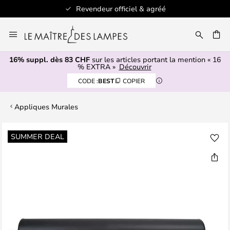
Revendeur officiel & agréé
Allez
au
contenu
16% suppl. dès 83 CHF
sur les articles portant la mention « 16
ERCHER
% EXTRA »
Découvrir
CODE :
BEST
COPIER
Appliques Murales
Skip
SUMMER DEAL
to
the
end
of
the
images
gallery