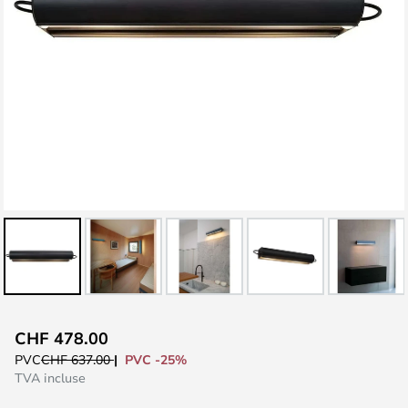
Skip
CHF 478.00
to
PVC -25%
PVC
CHF 637.00
the
TVA incluse
beginning