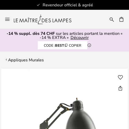
Revendeur officiel & agréé
Allez
au
contenu
-14 % suppl. dès 74 CHF
sur les articles portant la mention «
ERCHER
-14 % EXTRA »
Découvrir
CODE :
BEST
COPIER
Appliques Murales
Skip
to
the
end
of
the
images
gallery