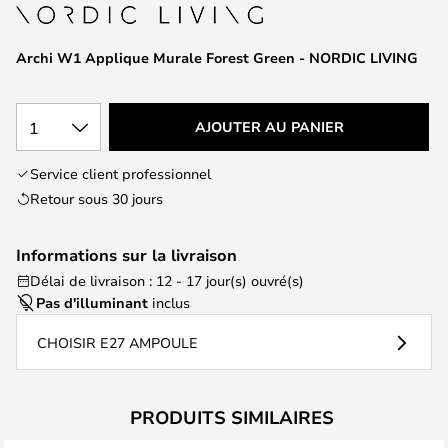
of
the
images
Archi W1 Applique Murale Forest Green - NORDIC LIVING
gallery
1
AJOUTER AU PANIER
Service client professionnel
Retour sous 30 jours
Informations sur la livraison
Délai de livraison : 12 - 17 jour(s) ouvré(s)
Pas d'illuminant
inclus
CHOISIR E27 AMPOULE
PRODUITS SIMILAIRES