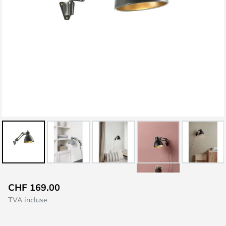
Skip
CHF 169.00
to
TVA incluse
the
beginning