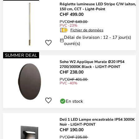
Réglette lumineuse LED Stripe C/W laiton,
150 cm, CCT - Light-Point
CHF 499.00
PVC
CHF 649.00
PVC -23%
Fichier de données
Délai de livraison : 12 - 17 jour(s)
ouvré(s)
SUMMER DEAL
Soho W2 Applique Murale Ø20 IP54
2700/3000K Black - LIGHT-POINT
CHF 238.00
PVC
CHF 401.00
PVC -40%
En stock
Deli 1 LED Lampe encastrable IP54 3000K
Noir - LIGHT-POINT
CHF 190.00
PVC
CHF 235.00