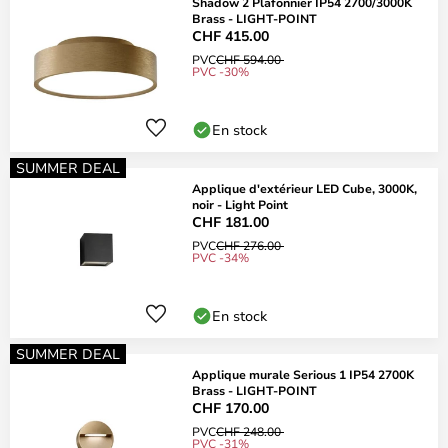
Shadow 2 Plafonnier IP54 2700/3000K
Brass - LIGHT-POINT
CHF 415.00
PVC
CHF 594.00
PVC -30%
En stock
SUMMER DEAL
Applique d'extérieur LED Cube, 3000K,
noir - Light Point
CHF 181.00
PVC
CHF 276.00
PVC -34%
En stock
SUMMER DEAL
Applique murale Serious 1 IP54 2700K
Brass - LIGHT-POINT
CHF 170.00
PVC
CHF 248.00
PVC -31%