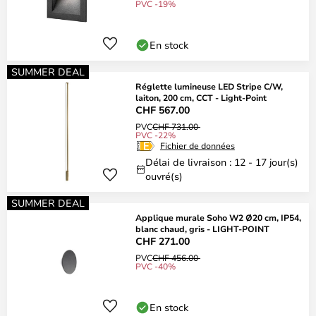
PVC -19%
En stock
SUMMER DEAL
Réglette lumineuse LED Stripe C/W,
laiton, 200 cm, CCT - Light-Point
CHF 567.00
PVC
CHF 731.00
PVC -22%
Fichier de données
Délai de livraison : 12 - 17 jour(s)
ouvré(s)
SUMMER DEAL
Applique murale Soho W2 Ø20 cm, IP54,
blanc chaud, gris - LIGHT-POINT
CHF 271.00
PVC
CHF 456.00
PVC -40%
En stock