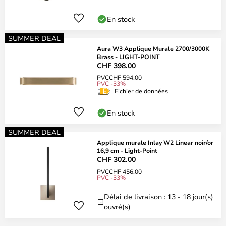
En stock
SUMMER DEAL
Aura W3 Applique Murale 2700/3000K
Brass - LIGHT-POINT
CHF 398.00
PVC
CHF 594.00
PVC -33%
Fichier de données
En stock
SUMMER DEAL
Applique murale Inlay W2 Linear noir/or
16,9 cm - Light-Point
CHF 302.00
PVC
CHF 456.00
PVC -33%
Délai de livraison : 13 - 18 jour(s)
ouvré(s)