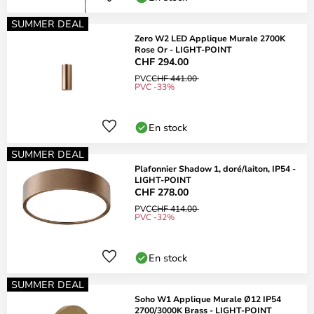
SUMMER DEAL
Zero W2 LED Applique Murale 2700K
Rose Or - LIGHT-POINT
CHF 294.00
PVC
CHF 441.00
PVC -33%
En stock
SUMMER DEAL
Plafonnier Shadow 1, doré/laiton, IP54 -
LIGHT-POINT
CHF 278.00
PVC
CHF 414.00
PVC -32%
En stock
SUMMER DEAL
Soho W1 Applique Murale Ø12 IP54
2700/3000K Brass - LIGHT-POINT