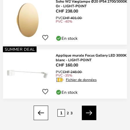
Soho W2 Væglampe Ø20 IP54 2700/3000K
Or - LIGHT-POINT
CHF 238.00
PVC
CHF 401.00
PVC -40%
En stock
SUMMER DEAL
Applique murale Focus Gallery LED 3000K
blanc - LIGHT-POINT
CHF 160.00
PVC
CHF 248.00
PVC -35%
Fichier de données
En stock
Page
1
2
3
Précédent
Suivant