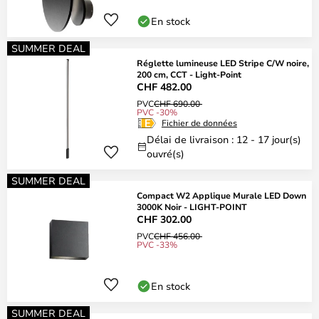
En stock
SUMMER DEAL
Réglette lumineuse LED Stripe C/W noire,
200 cm, CCT - Light-Point
CHF 482.00
PVC
CHF 690.00
PVC -30%
Fichier de données
Délai de livraison : 12 - 17 jour(s)
ouvré(s)
SUMMER DEAL
Compact W2 Applique Murale LED Down
3000K Noir - LIGHT-POINT
CHF 302.00
PVC
CHF 456.00
PVC -33%
En stock
SUMMER DEAL