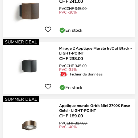
CHF 241.00
PVC
CHF 345.00
PVC -30%
En stock
SUMMER DEAL
Mirage 2 Applique Murale In/Out Black -
LIGHT-POINT
CHF 238.00
PVC
CHF 345.00
PVC -31%
Fichier de données
En stock
SUMMER DEAL
Applique murale Orbit Mini 2700K Rose
Gold - LIGHT-POINT
CHF 189.00
PVC
CHF 317.00
PVC -40%