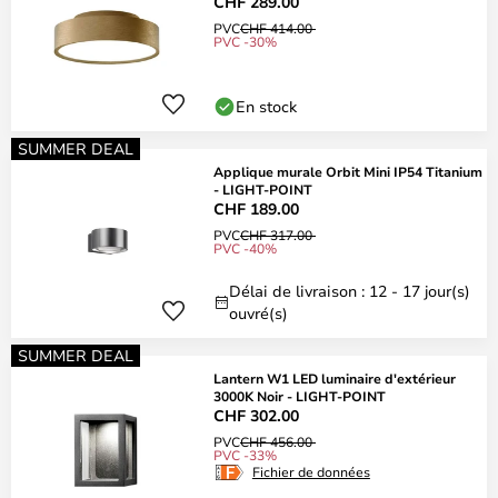
CHF 289.00
PVC
CHF 414.00
PVC -30%
En stock
SUMMER DEAL
Applique murale Orbit Mini IP54 Titanium
- LIGHT-POINT
CHF 189.00
PVC
CHF 317.00
PVC -40%
Délai de livraison : 12 - 17 jour(s)
ouvré(s)
SUMMER DEAL
Lantern W1 LED luminaire d'extérieur
3000K Noir - LIGHT-POINT
CHF 302.00
PVC
CHF 456.00
PVC -33%
Fichier de données