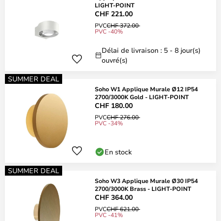
LIGHT-POINT
CHF 221.00
PVC
CHF 372.00
PVC -40%
Délai de livraison : 5 - 8 jour(s)
ouvré(s)
SUMMER DEAL
Soho W1 Applique Murale Ø12 IP54
2700/3000K Gold - LIGHT-POINT
CHF 180.00
PVC
CHF 276.00
PVC -34%
En stock
SUMMER DEAL
Soho W3 Applique Murale Ø30 IP54
2700/3000K Brass - LIGHT-POINT
CHF 364.00
PVC
CHF 621.00
PVC -41%