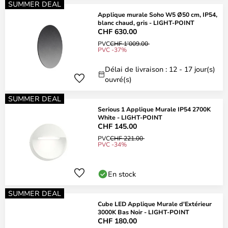
SUMMER DEAL
Applique murale Soho W5 Ø50 cm, IP54,
blanc chaud, gris - LIGHT-POINT
CHF 630.00
PVC
CHF 1’009.00
PVC -37%
Délai de livraison : 12 - 17 jour(s)
ouvré(s)
SUMMER DEAL
Serious 1 Applique Murale IP54 2700K
White - LIGHT-POINT
CHF 145.00
PVC
CHF 221.00
PVC -34%
En stock
SUMMER DEAL
Cube LED Applique Murale d'Extérieur
3000K Bas Noir - LIGHT-POINT
CHF 180.00